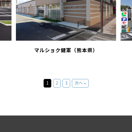
マルショク健軍（熊本県）
1
2
3
次へ »