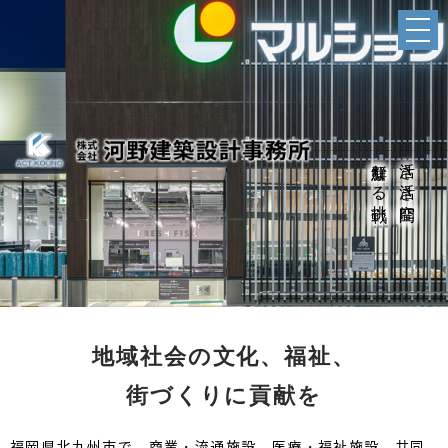
新鮮なる挑戦
活き活き空間に
地域社会の文化、福祉、
街づくりに貢献を
福岡県北九州市で、商業・流通施設、医療・福祉施設、共同